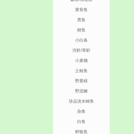
黄骨鱼
黑鱼
鲤鱼
小白条
河虾/草虾
小麦穗
土鲶鱼
野黄鳝
野泥鳅
珍品淡水鲥鱼
杂鱼
白鱼
鲜银鱼