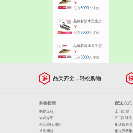
桂鱼鳜鱼鳌花鱼桂
￥
花季花鱼自然捕获
5000
已有
人评价
鲜活现杀生鲜水产
净膛后600-650g/条
品鲜肴淡水鱼生态
5
【1.5斤活杀】
淡水河鳗鱼白鳝鳗
￥
鲡鱼渔民现捕鲜活
2000
已有
人评价
鱼现杀淡水海鲜水
产
品鲜肴淡水鱼生态
6
桂鱼鳜鱼鳌花鱼桂
￥
花季花鱼自然捕获
5000
已有
人评价
鲜活现杀生鲜水产
净膛后 300-
350g（1条）小号
品类齐全，轻松购物
桂鱼
购物指南
配送方式
购物流程
上门自提
会员介绍
211限时达
生活旅行/团购
配送服务查
常见问题
配送费收取