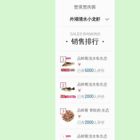
蟹黄蟹肉酱
外湖清水小龙虾
SALES RANKING
销售排行
品鲜肴淡水鱼生态
1
桂鱼鳜鱼鳌花鱼桂
￥
花季花鱼自然捕获
5000
已有
人评价
鲜活现杀生鲜水产
净膛后400-450g/条
品鲜肴淡水鱼生态
2
【1斤活杀】
淡水鲈鱼无小刺河
￥
鲈鱼渔民现捕鲜活
2000
已有
人评价
鱼现杀淡水海鲜水
产 550-600g（净膛
品鲜肴 青蛙肉 生态
3
前重量） 现杀1条
养殖稻田蛙 鲜活蛙
￥
现杀去皮（净膛）
2000
已有
人评价
淡水生鲜水产 750g
净肉（去头去皮去
品鲜肴淡水鱼生态
4
内脏）