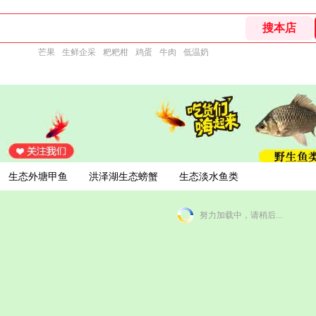
芒果
生鲜企采
粑粑柑
鸡蛋
牛肉
低温奶
生态外塘甲鱼
洪泽湖生态螃蟹
生态淡水鱼类
努力加载中，请稍后...