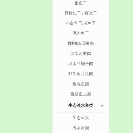
银鱼干
野虾仁干 / 虾米干
小白鱼干/咸鱼干
毛刀鱼干
螺蛳肉/田螺肉
淡水河蚌肉
淡水白蚬子肉
野生鱼片鱼肉
鱼丸鱼圆
鱼饼鱼豆腐
生态淡水鱼类
生态鱼头
淡水河鳗