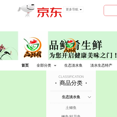
更多导航
服装城
食品
金融
首页
全部分类
生态淡水鱼
淡水生态特产
CLASSIFICATION
商品分类
生态淡水鱼
土鲫鱼
鳜鱼/桂花鱼