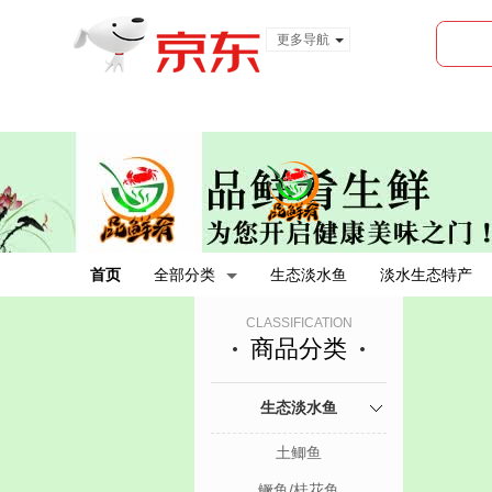
更多导航
服装城
食品
金融
首页
全部分类
生态淡水鱼
淡水生态特产
CLASSIFICATION
商品分类
生态淡水鱼
土鲫鱼
鳜鱼/桂花鱼