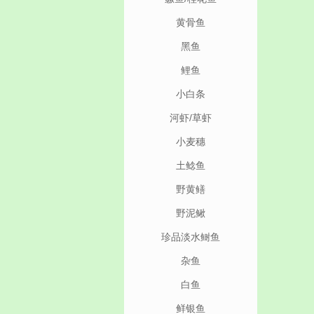
黄骨鱼
黑鱼
鲤鱼
小白条
河虾/草虾
小麦穗
土鲶鱼
野黄鳝
野泥鳅
珍品淡水鲥鱼
杂鱼
白鱼
鲜银鱼