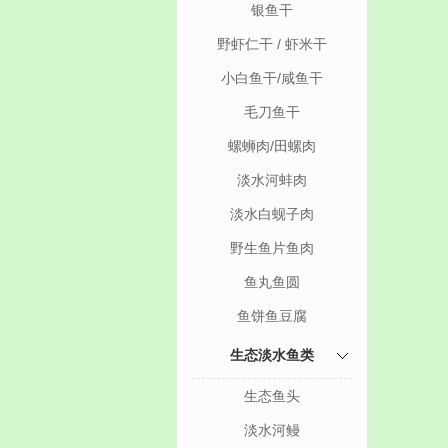
银鱼干
野虾仁干 / 虾米干
小白鱼干/咸鱼干
毛刀鱼干
螺蛳肉/田螺肉
淡水河蚌肉
淡水白蚬子肉
野生鱼片鱼肉
鱼丸鱼圆
鱼饼鱼豆腐
生态淡水鱼类
生态鱼头
淡水河鳗