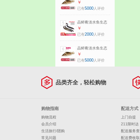
桂鱼鳜鱼鳌花鱼桂
￥
花季花鱼自然捕获
5000
已有
人评价
鲜活现杀生鲜水产
净膛后600-650g/条
品鲜肴淡水鱼生态
5
【1.5斤活杀】
淡水河鳗鱼白鳝鳗
￥
鲡鱼渔民现捕鲜活
2000
已有
人评价
鱼现杀淡水海鲜水
产
品鲜肴淡水鱼生态
6
桂鱼鳜鱼鳌花鱼桂
￥
花季花鱼自然捕获
5000
已有
人评价
鲜活现杀生鲜水产
净膛后 300-
350g（1条）小号
品类齐全，轻松购物
桂鱼
购物指南
配送方式
购物流程
上门自提
会员介绍
211限时达
生活旅行/团购
配送服务查
常见问题
配送费收取