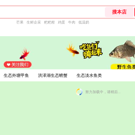
芒果
生鲜企采
粑粑柑
鸡蛋
牛肉
低温奶
生态外塘甲鱼
洪泽湖生态螃蟹
生态淡水鱼类
努力加载中，请稍后...