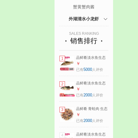
蟹黄蟹肉酱
外湖清水小龙虾
SALES RANKING
销售排行
品鲜肴淡水鱼生态
1
桂鱼鳜鱼鳌花鱼桂
￥
花季花鱼自然捕获
5000
已有
人评价
鲜活现杀生鲜水产
净膛后400-450g/条
品鲜肴淡水鱼生态
2
【1斤活杀】
淡水鲈鱼无小刺河
￥
鲈鱼渔民现捕鲜活
2000
已有
人评价
鱼现杀淡水海鲜水
产 550-600g（净膛
品鲜肴 青蛙肉 生态
3
前重量） 现杀1条
养殖稻田蛙 鲜活蛙
￥
现杀去皮（净膛）
2000
已有
人评价
淡水生鲜水产 750g
净肉（去头去皮去
品鲜肴淡水鱼生态
4
内脏）